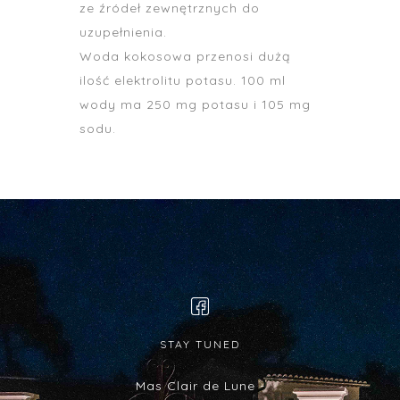
ze źródeł zewnętrznych do
uzupełnienia.
Woda kokosowa przenosi dużą
ilość elektrolitu potasu. 100 ml
wody ma 250 mg potasu i 105 mg
sodu.
STAY TUNED
Mas Clair de Lune -