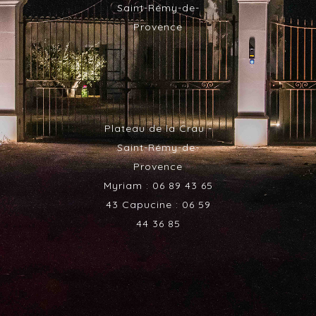
Saint-Rémy-de-
Provence
Plateau de la Crau -
Saint-Rémy-de-
Provence
Myriam : 06 89 43 65
43 Capucine : 06 59
44 36 85