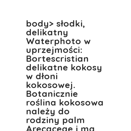
body>
słodki,
delikatny
Waterphoto w
uprzejmości:
Bortescristian
delikatne kokosy
w dłoni
kokosowej.
Botanicznie
roślina kokosowa
należy do
rodziny palm
Arecaceae i ma