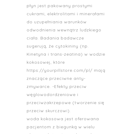
płyn jest pakowany prostymi
cukrami, elektrolitami i minerałami
do uzupełniania warunków
odwodnienia wewnątrz ludzkiego
ciała. Badania badawcze
sugerują, że cytokininy (np.
Kinetyna i trans-zeatina) w wodzie
kokosowej, które
https://yourpillstore.com/pl/
mają
znaczące przeciwne anty-
zmywarce. -Efekty przeciw
węglowodordzeniowe i
przeciwzakrzepowe (tworzenie się
przeciw skurczowi).
woda kokosowa jest oferowana
pacjentom z biegunką w wielu