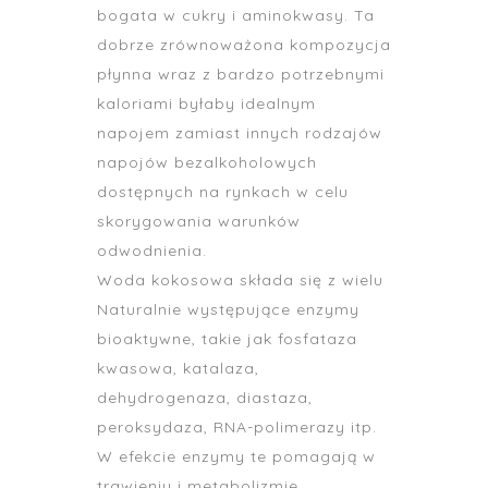
bogata w cukry i aminokwasy. Ta
dobrze zrównoważona kompozycja
płynna wraz z bardzo potrzebnymi
kaloriami byłaby idealnym
napojem zamiast innych rodzajów
napojów bezalkoholowych
dostępnych na rynkach w celu
skorygowania warunków
odwodnienia.
Woda kokosowa składa się z wielu
Naturalnie występujące enzymy
bioaktywne, takie jak fosfataza
kwasowa, katalaza,
dehydrogenaza, diastaza,
peroksydaza, RNA-polimerazy itp.
W efekcie enzymy te pomagają w
trawieniu i metabolizmie.