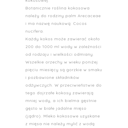
kokosowej.
Botanicznie roślina kokosowa
należy do rodziny palm Arecaceae
i ma nazwę naukową: Cocos
nucifera.
Każdy kokos może zawierać około
200 do 1000 ml wody w zależności
od rodzaju i wielkości odmiany.
Wszelkie orzechy w wieku poniżej
pięciu miesięcy są gorzkie w smaku
i pozbawione składników
odżywczych. W przeciwieństwie do
tego dojrzałe kokosy zawierają
mniej wody, a ich bielma gęstnie
gęsto w białe jadalne mięso
(jądro).
Mleko kokosowe uzyskane
z mięsa nie należy mylić z wodą