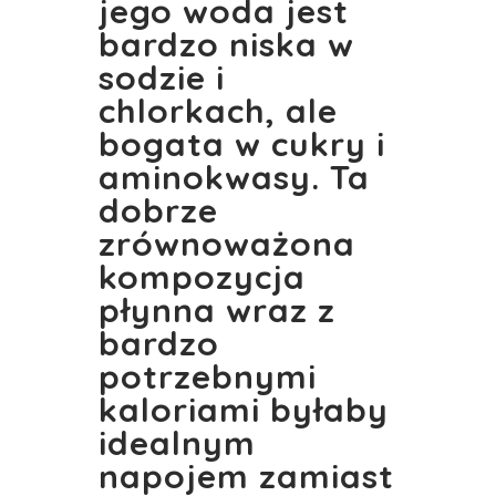
jego woda jest
bardzo niska w
sodzie i
chlorkach, ale
bogata w cukry i
aminokwasy. Ta
dobrze
zrównoważona
kompozycja
płynna wraz z
bardzo
potrzebnymi
kaloriami byłaby
idealnym
napojem zamiast