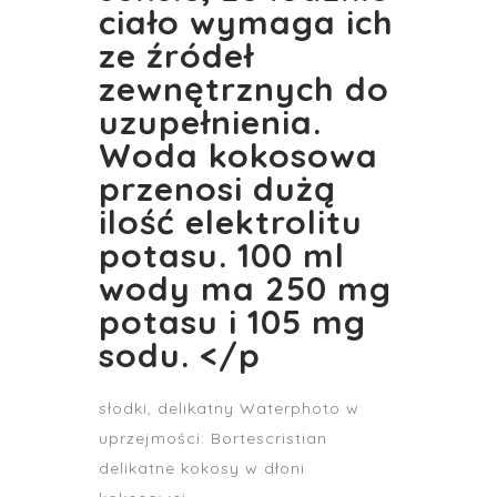
ciało wymaga ich
ze źródeł
zewnętrznych do
uzupełnienia.
Woda kokosowa
przenosi dużą
ilość elektrolitu
potasu. 100 ml
wody ma 250 mg
potasu i 105 mg
sodu. </p
słodki, delikatny Waterphoto w
uprzejmości: Bortescristian
delikatne kokosy w dłoni