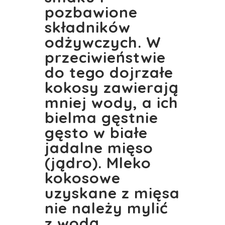
pozbawione
składników
odżywczych. W
przeciwieństwie
do tego dojrzałe
kokosy zawierają
mniej wody, a ich
bielma gęstnie
gęsto w białe
jadalne mięso
(jądro).
Mleko
kokosowe
uzyskane z mięsa
nie należy mylić
z wodą