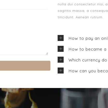
nulla dui consectetur nisi, 
sagittis massa, a consequat
tincidunt. Aenean rutrum.
How to pay an onli
How to became a V
Which currency do 
How can you becom